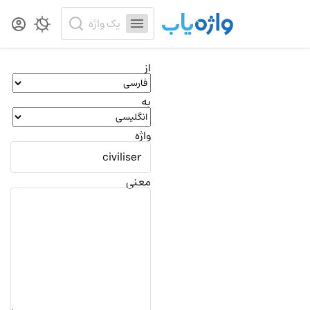
از
به
واژه
معنی