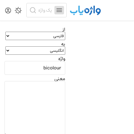
از
به
واژه
معنی