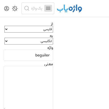
از
به
واژه
معنی