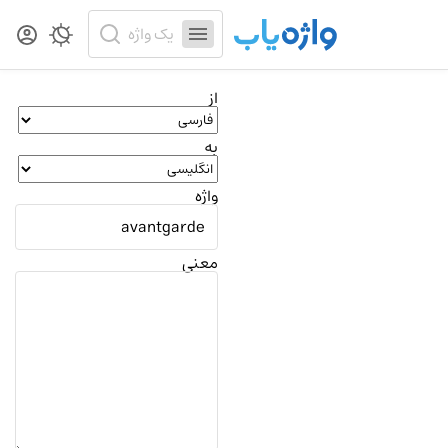
از
به
واژه
معنی