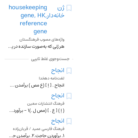
ژن
housekeeping
خانه‌دار
gene, HK,
reference
gene
واژه‌های مصوب فرهنگستان
هر ژنی که به‌صورت سازنده در یاختۀ فعال معینی بیان می‌شود و بیان آن برای فعالیت طبیعی یاخته ضروری است متـ . ژن نهادی constitutive gene
جست‌وجوی غلط تایپی
انجاح
لغت‌نامه دهخدا
انجاح . [ اِ ] (ع مص ) برآمدن حاجت . (منتهی الارب ) (ناظم الاطباء). رواشدن حاجت . (آنندراج ). برآورده شدن حاجت . (از اقرب الموارد). روا شدن . (مصادر زوزنی ) (تا
انجاح
فرهنگ انتشارات معین
( اِ ) [ ع . ] (مص ل .)1 - برآوردن حاجت . 2 - پیروز شدن .
انجاح
فرهنگ فارسی عمید / قربان‌زاده
۱. برآوردن حاجت.۲. برآمدن حاجت؛ روا شدن حاجت.۳. پیروزمند شدن.