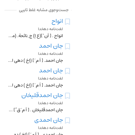
جست‌وجوی مشابه غلط تایپی
انواح
لغت‌نامه دهخدا
انواح . [ اَن ْ ](ع اِ) ج ِ نائحة. (منتهی الارب ) (آنندراج ). به معنی زن نوحه کننده . (آنندراج ). رجوع به نائحة شود. || ج ِ نائح . (ناظم الاطباء). رجوع به نائح
جان احمد
لغت‌نامه دهخدا
جان احمد. [ اَ م َ ] (اِخ ) دهی از دهستان ارهان بخش قاین شهرستان بیرجند است در 97 هزارگزی جنوب خاوری قاین ، سرراه اتومبیل رو اسفدان به اسفج واقع شده و محلی است
جان احمد
لغت‌نامه دهخدا
جان احمد. [ اَ م َ ] (اِخ ) دهی از دهستان فعله کری بخش سنقر کلیائی شهرستان کرمانشاه است در 9 هزارگزی خاور سنقر و 4 هزارگزی شمال ماران گاز واقع شده است . محلی اس
جان احمدقلیخان
لغت‌نامه دهخدا
جان احمدقلیخان . [ اَ م َ ق ُ ] (اِخ ) یکی از سرداران که هنگام محاصره ٔ بلخ از طرف محمدخان شیبانی در آنجا بودو دروازه ٔ عکاشه توسط او و چندتن دیگر از سرداران ضب
جان احمدی
لغت‌نامه دهخدا
جان احمدی . [ اَ م َ ] (اِخ ) ده کوچکی است از دهستان میلانلو بخش شیروان شهرستان قوچان در 55 هزارگزی جنوب باختری بخش شیروان واقع شده و محلی است کوهستانی و معتدل