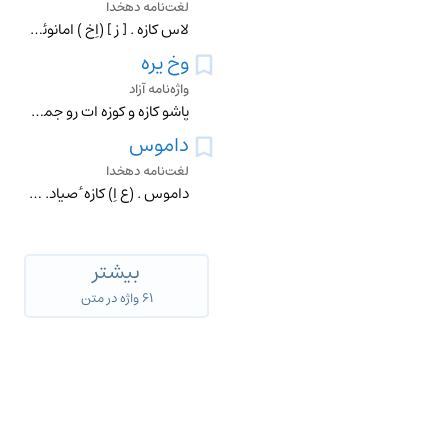
لغت‌نامه دهخدا
لاس کازه . [ زِ ] (اِخ ) امانوئل ، کنت دو. مورخ فرانسوی . مولد قصر لاس کازس (هُت گارُن ). وی با ناپلئون بناپارت هنگام تبعید به سنت هلن همراه بود و خاطرات سنت هل
وخ یره
واژه‌نامه آزاد
پاشو کازه و کوزه ات رو جمع کن
داموس
لغت‌نامه دهخدا
داموس . (ع اِ) کازه ٔ صیاد. قترة. او ما یستتر به . ج ، دوامیس : و فی غربی المدینةالماردة قنطرة کبیرة ذات قسی ، عالیةالذروة، کثیرةالعدد عریضةالمجاز و قد بنی علی
بیشتر
۶۱ واژه در متن