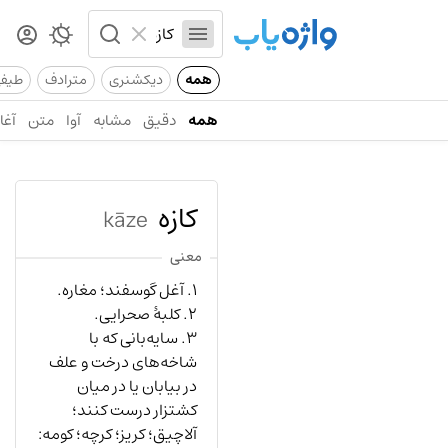
همه
دیکشنری
مترادف
طیف
همه
دقیق
مشابه
آوا
متن
آغاز
کازه
kāze
معنی
١. آغل گوسفند؛ مغاره.
٢. کلبۀ صحرایی.
٣. سایه‌بانی که با
شاخه‌های درخت و علف
در بیابان یا در میان
کشتزار درست کنند؛
آلاچیق؛ کریز؛ کرچه؛ کومه: