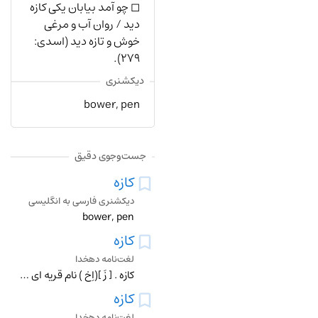
◻︎ چو آمد بیابان یکی کازه
دید / روان آب و مرغی
خوش و تازه دید (اسدی:
۲۷۹).
دیکشنری
bower, pen
جست‌وجوی دقیق
کازه
دیکشنری فارسی به انگلیسی
bower, pen
کازه
لغت‌نامه دهخدا
کازه . [ زَ ](اِخ ) نام قریه ای به مرو و نسبت بدان در عربی کازقی باشد. و رجوع به کازقی شود : مقنع مردی بود از اهل روستای مرو از دیهی که آن را کازه خوانند ونام ا
کازه
لغت‌نامه دهخدا