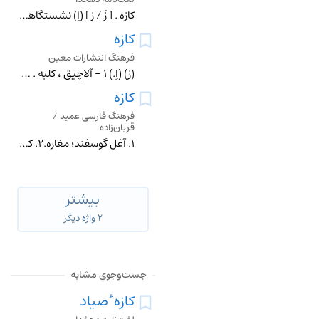
کازه . [ زَ / زِ ] (اِ) نشستگاهی که پالیزبانان از چوب و گیاه سازند جهت آنکه به وقت باران در آنجا نشینند. (صحاح الفرس ). خانه ٔ خرگاهی که از چوب و نی و علف سازند
کازه
فرهنگ انتشارات معین
(زِ) (اِ.) 1 - آلاچیق ، کلبه . 2 - صومعه . 3 - خانه و منزل .
کازه
فرهنگ فارسی عمید /
قربان‌زاده
١. آغل گوسفند؛ مغاره.٢. کلبۀ صحرایی.٣. سایه‌بانی که با شاخه‌های درخت و علف در بیابان یا در میان کشتزار درست کنند؛ آلاچیق؛ کریز؛ کرچه؛ کومه: ◻︎ چو آمد بیابان یکی
بیشتر
۲ واژه دیگر
جست‌وجوی مشابه
کازه ٔ صیاد