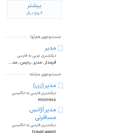
بیشتر
۴ واژه دیگر
جست‌وجوی هم‌آوا
مدير
دیکشنری عربی به فارسی
فرمدار , مدير , رءيس , مدير تصفيه , وصي و مجري , فرنشين , اداره کننده , کارگردان , مباشر , کارفرمان
جست‌وجوی مشابه
مدیر (زن)
دیکشنری فارسی به انگلیسی
mistress
مدیر آژانس
مسافرتی
دیکشنری فارسی به انگلیسی
travel agent