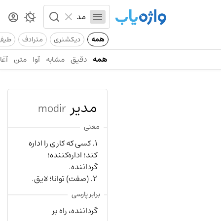
همه
دیکشنری
مترادف
طیف
همه
دقیق
مشابه
آوا
متن
آغاز
مدیر
modir
معنی
۱. کسی که کاری را اداره
کند؛ اداره‌کننده؛
گرداننده.
۲. (صفت) توانا؛ لایق.
برابر پارسی
گرداننده، راه بر