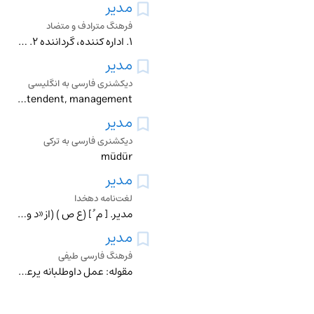
مدیر
فرهنگ مترادف و متضاد
۱. اداره کننده، گرداننده ۲. رئیس، سرپرست، مسئول ۳. باکیاست، سیاس، سیاستمدار، شایسته، کاردان، مدبر ≠ بیکیاست
مدیر
دیکشنری فارسی به انگلیسی
administrator, boss , executive, head, director, old man, operator, superintendent, management
مدیر
دیکشنری فارسی به ترکی
müdür
مدیر
لغت‌نامه دهخدا
مدیر. [ م ُ ] (ع ص ) (از «د و ر») گرداننده . آنکه می گرداند. دوردهنده . (یادداشت مؤلف ). نعت فاعلی است از اداره . رجوع به اداره شود. || در تداول ، اداره کننده
مدیر
فرهنگ فارسی طیفی
مقوله: عمل داوطلبانه یرعامل، عضو موظف هیئت مدیره، معاون مدیرعامل، سرپرست، فورمن، معاون رئیس دانشگاه، رئیسبانک مرکزی، دبیر کل [حزب، سازمان ملل] مدیریت، معاونت گ