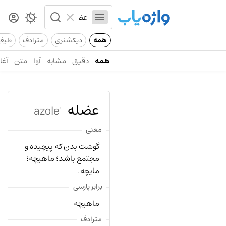
همه
دیکشنری
مترادف
طیف
همه
دقیق
مشابه
آوا
متن
آغاز
عضله
'azole
معنی
گوشت بدن که پیچیده و
مجتمع باشد؛ ماهیچه؛
مایچه.
برابر پارسی
ماهیچه
مترادف