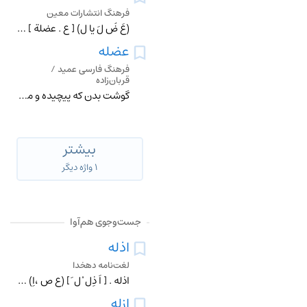
فرهنگ انتشارات معین
(عَ ضُ لَ یا لِ) [ ع . عضلة ] (اِ.) ماهیچه .
عضله
فرهنگ فارسی عمید /
قربان‌زاده
گوشت بدن که پیچیده و مجتمع باشد؛ ماهیچه؛ مایچه.
بیشتر
۱ واژه دیگر
جست‌وجوی هم‌آوا
اذله
لغت‌نامه دهخدا
اذله . [ اَ ذِل ْ ل َ ] (ع ص ،اِ) ج ِ ذلول . نرم شوندگان . || نرم دلان . || ج ِ ذلیل . خوارشدگان . خواران . ذلیل شدگان .
ازله