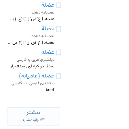
عضلة
لغت‌نامه دهخدا
عضلة. [ ع َ ض َ ل َ ] (ع اِ) پی یا گوشت درشت ، و گوشت بازو و ساق ، و هر گوشت که پر و مجتمع باشد در پی . (منتهی الارب ). گوشت ساق و گوشت بازو. (دهار). هر عصبی که
عضلة
لغت‌نامه دهخدا
عضلة. [ ع َ ض ِ ل َ ] (ع ص ) زن پرگوشت و سمج و زشت . (از اقرب الموارد از لسان ).
عضلة
دیکشنری عربی به فارسی
صدف دو کپه اي , صدف باريک دريايي ورودخانه اي
عضله (عامیانه)
دیکشنری فارسی به انگلیسی
beef
بیشتر
۳۳ واژه مشابه