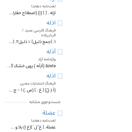
لغت‌نامه دهخدا
ازله . [ ] (اِ) (اصطلاح حفاران )صد ذراع مُکَسَّره ، و مثال آن ده ذراع طول در دو ذراع عرض در پنج ذراع عمق است که صد ذراع مُکسره شود.
اذله
فرهنگ فارسی عمید /
قربان‌زاده
۱. [جمعِ ذلیل] = ذلیل۲. [جمعِ ذلول] = ذلول
آذله
واژه‌نامه آزاد
āzela (آذِلَه ) پهن خشک گاو که برای سوخت استفاده می شود ... آذله وُرچین ā.vorčin کنایه از شخصی که از روی فقر پهن های خشک شده را جمع آوری می کند ...
اذله
فرهنگ انتشارات معین
(اَ ذِ لِّ) [ ع . ] (ص .) 1 - جِ ذلیل ؛ ذلیل شدگان . 2 - جِ ذلول ؛ نرم دلان .
جست‌وجوی مشابه
عضلة
لغت‌نامه دهخدا
عضلة. [ ع ُ ل َ ](ع اِ) بلا و سختی . (منتهی الارب ). داهیة. (اقرب الموارد). انه لَعضلة من العضل ؛ آن بلائی است از بلاها. ج ، عُضْل و عُضَل . (از منتهی الارب ) (