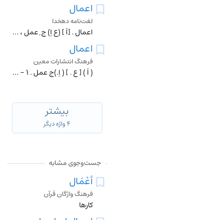
اعمال
لغت‌نامه دهخدا
اعمال . [اَ ] (ع اِ) ج ِ عمل ، کار و خدمت . (آنندراج ). ج ِ عَمَل . (مؤید الفضلاء). ج ِ عَمَل ، بمعنی کار و خدمت . (منتهی الارب ) (از ناظم الاطباء). ج ِ عَمَل
اعمال
فرهنگ انتشارات معین
( اَ ) [ ع . ] ( اِ.)جِ عمل . 1 - کارها، کرده ها. 2 - شغل ها، پیشه ها. 3 - نواحی (حکومتی ).
بیشتر
۴ واژه دیگر
جست‌وجوی مشابه
أَعْمَال
فرهنگ واژگان قرآن
کارها