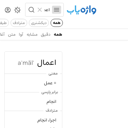
همه
دیکشنری
مترادف
طیف
همه
دقیق
مشابه
آوا
متن
آغاز
اعمال
'a'māl
معنی
= عمل
برابر پارسی
انجام
مترادف
اجرا، انجام