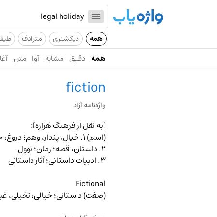
همه
دیکشنری
مترادف
طیف
همه
دقیق
مشابه
آوا
متن
آغاز
fiction
واژه‌نامه آزاد