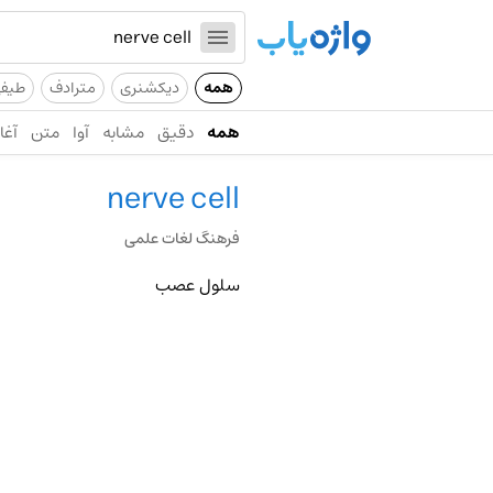
همه
دیکشنری
مترادف
طیف
همه
دقیق
مشابه
آوا
متن
آغاز
nerve cell
فرهنگ لغات علمی
سلول عصب