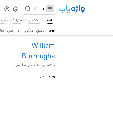
همه
دیکشنری
مترادف
طیف
همه
دقیق
مشابه
آوا
متن
آغاز
William
Burroughs
دیکشنری انگلیسی به فارسی
ویلیام برووز