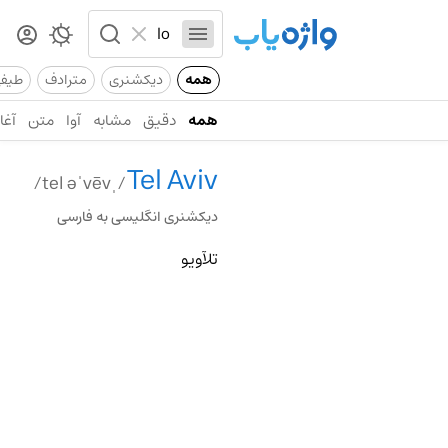
همه
دیکشنری
مترادف
طیف
همه
دقیق
مشابه
آوا
متن
آغاز
Tel Aviv
/ˌtel əˈvēv/
دیکشنری انگلیسی به فارسی
تلآویو