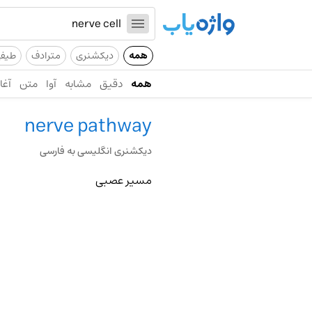
همه
دیکشنری
مترادف
طیف
همه
دقیق
مشابه
آوا
متن
آغاز
nerve pathway
دیکشنری انگلیسی به فارسی
مسیر عصبی