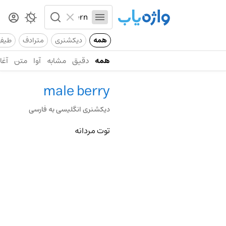
همه
دیکشنری
مترادف
طیف
همه
دقیق
مشابه
آوا
متن
آغاز
male berry
دیکشنری انگلیسی به فارسی
توت مردانه