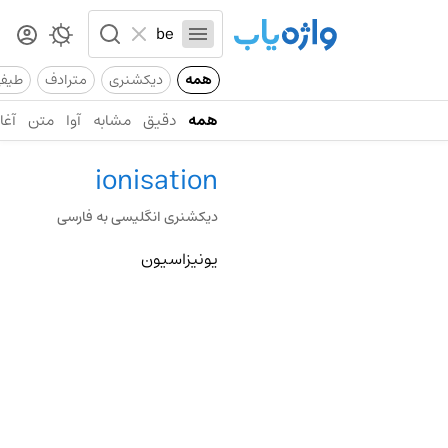
همه
دیکشنری
مترادف
طیف
همه
دقیق
مشابه
آوا
متن
آغاز
ionisation
دیکشنری انگلیسی به فارسی
یونیزاسیون