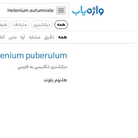
همه
دیکشنری
مترادف
طیف
همه
دقیق
مشابه
آوا
متن
آغاز
lenium puberulum
دیکشنری انگلیسی به فارسی
هلنوم بلوند