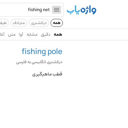
همه
دیکشنری
مترادف
طیف
همه
دقیق
مشابه
آوا
متن
آغاز
fishing pole
دیکشنری انگلیسی به فارسی
قطب ماهیگیری