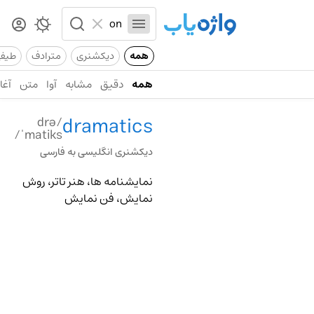
همه
دیکشنری
مترادف
طیف
همه
دقیق
مشابه
آوا
متن
آغاز
dramatics
/drə
ˈmatiks/
دیکشنری انگلیسی به فارسی
نمایشنامه ها، هنر تاتر، روش
نمایش، فن نمایش