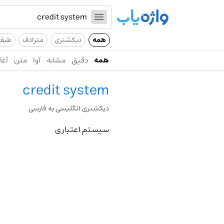
همه
دیکشنری
مترادف
طیف
همه
دقیق
مشابه
آوا
متن
آغاز
credit system
دیکشنری انگلیسی به فارسی
سیستم اعتباری