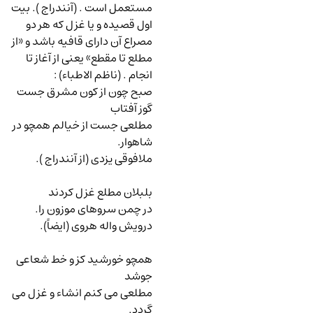
مستعمل است . (آنندراج ). بیت
اول قصیده و یا غزل که هر دو
مصراع آن دارای قافیه باشد و «از
مطلع تا مقطع» یعنی از آغاز تا
انجام . (ناظم الاطباء)
:
صبح چون از کون مشرق جست
گوز آفتاب
مطلعی جست از خیالم همچو در
شاهوار.
ملافوقی یزدی (از آنندراج ).
بلبلان مطلع غزل کردند
در چمن سروهای موزون را.
درویش واله هروی (ایضاً).
همچو خورشید کز و خط شعاعی
جوشد
مطلعی می کنم انشاء و غزل می
گردد.