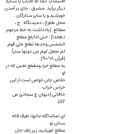
الاسماء). آنجا که آفتاب یا ستاره ٔ
دیگر برآید. مشرق . جای بر آمدن
خورشید و یا سایر ستارگان .
محل طلوع ، دمیدنگاه . ج ،
مطالع. (یادداشت به خط مرحوم
دهخدا)
:
حتی اذابلغ مطلع
الشمس وجدها تطلع علی قوم
لم نجعل لهم من دونها ستراً.
(قرآن
90/18
).
به مطلع خرد ومقطع نفس که در
او
خلاص جان خواص است از این
خراس خراب .
خاقانی (دیوان چ سجادی ص
).
52
ای تماشاگاه جانها، طرف لاله
ستان تو
مطلع خورشید زیر زلف جان