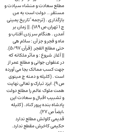
مطلع سعادت و منشاء سیادت و
مستقر... دولت است به من
بازگذاری . (ترجمه ٔ تاریخ یمینی
چ
1
تهران ص
189
). || زمان بر
آمدن . هنگام سر زدن آفتاب و
ماه و فجر و جز آن
:
سلام هی
حتی مطلع الفجر. (قرآن
5/97
).
|| آغاز. شروع
:
و مآثر ملکانه که
در عنفوان جوانی و مطلع عمر از
جهت کسب ممالک بجا می آورده
است . (کلیله و دمنه چ مینوی
ص
9
). ایزد تبارک و تعالی نهایت
همت ملوک عالم را مطلع دولت
و تشبیب اقبال و سعادت این
پادشاه بنده پرور کناد. (کلیله
،ایضاً ص
27
).
قدیمی کاولش مطلع ندارد
حکیمی کاخرش مقطع ندارد.