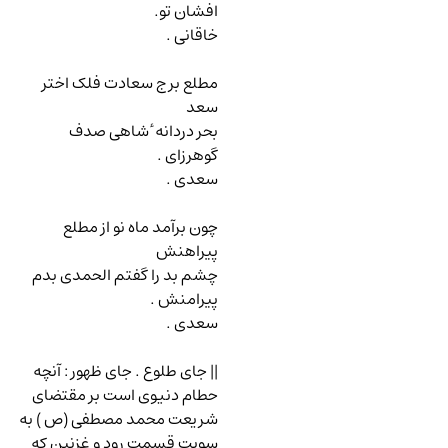
افشان تو.
خاقانی .
مطلع برج سعادت فلک اختر
سعد
بحر دردانه ٔ شاهی صدف
گوهرزای .
سعدی .
چون برآمد ماه نو از مطلع
پیراهنش
چشم بد را گفتم الحمدی بدم
پیرامنش .
سعدی .
|| جای طلوع . جای ظهور
:
آنچه
حطام دنیوی است بر مقتضای
شریعت محمد مصطفی (ص ) به
سویت قسمت رود و غزنین که