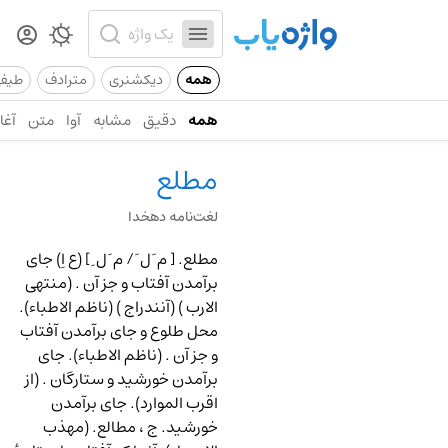
همه
دیکشنری
مترادف
طیف
همه
دقیق
مشابه
آوا
متن
آغاز
مطلع
لغت‌نامه دهخدا
مطلع.
[ م َ ل َ
/
م َ ل ِ ] (ع اِ) جای
برآمدن آفتاب و جز آن . (منتهی
الارب ) (آنندراج ) (ناظم الاطباء).
محل طلوع و جای برآمدن آفتاب
و جز آن . (ناظم الاطباء). جای
برآمدن خورشید و ستارگان . (از
اقرب الموارد). جای برآمدن
خورشید. ج ، مطالع. (مهذب