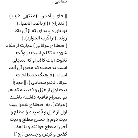
نظامی .
|| جای برآمدن . (منتهی الارب )
(آنندراج ) (از ناظم الاطباء).
نردبان و پایه ای که از آن بالا
روند. (از اقرب الموارد). ||
(اصطلاح عرفانی ) عبارت از مقام
شهود متکلم است در وقت
تلاوت آیات کلام او که متجلی
است به صفت که مصور آن آیت
است . (فرهنگ مصطلحات
عرفاء دکتر سجادی ). || مجازاً
بیت اول از غزل و قصیده که هر
دو مصراع قافیه داشته باشند.
(غیاث ). به اصطلاح شعرا بیت
اول از غزل و قصیده را مطلع و
بیت دوم را حسن مطلع و بیت
آخر را مقطع خوانند و با لفظ
گفتن و کردن و جستن [ ج َ ]