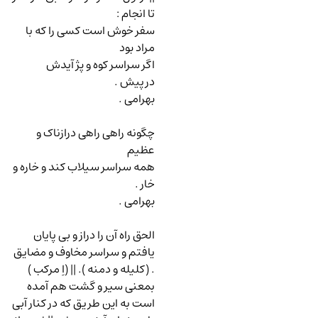
تا انجام
:
سفر خوش است کسی را که با
مراد بود
اگر سراسر کوه و پژ آیدش
درپیش .
بهرامی .
چگونه راهی راهی درازناک و
عظیم
همه سراسر سیلاب کند و خاره و
خار .
بهرامی .
الحق راه آن را دراز و بی پایان
یافتم و سراسر مخاوف و مضایق
. (کلیله و دمنه ). || (اِ مرکب )
بمعنی سیر و گشت هم آمده
است به این طریق که در کنار آبی