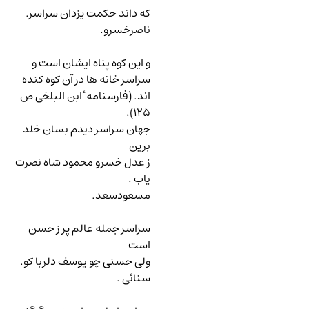
که داند حکمت یزدان سراسر.
ناصرخسرو.
و این کوه پناه ایشان است و
سراسر خانه ها در آن کوه کنده
اند. (فارسنامه ٔ ابن البلخی ص
).
125
جهان سراسر دیدم بسان خلد
برین
ز عدل خسرو محمود شاه نصرت
یاب .
مسعودسعد.
سراسر جمله عالم پر ز حسن
است
ولی حسنی چو یوسف دلربا کو.
سنائی .