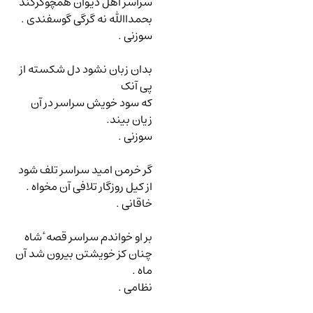
سراسر اهل دیوان همچوگرگند
بحمداﷲ نه گرگی گوسفندی .
سوزنی .
بدان زبان نشود دل شکسته از
پی آنک
که سود خویش سراسر در آن
زیان بیند.
سوزنی .
گر خرمن امید سراسر تلف شود
از کیل روزگار تلافی آن مخواه .
خاقانی .
بر او خواندم سراسر قصه ٔ شاه
چنان کز خویشتن بیرون شد آن
ماه .
نظامی .