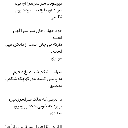
بپیمودم سراسر مرز آن بوم
سواد آن طرف تا سرحد روم .
نظامی .
خود جهان جان سراسر آگهی
است
هرکه بی جان است از دانش تهی
است .
مولوی .
سراسر شکم شد ملخ لاجرم
به پایش کشد مور کوچک شکم .
سعدی .
به مردی که ملک سراسر زمین
نیرزد که خونی چکد بر زمین .
سعدی .
|| از اول تا آخر. از سر تا بن . از آغاز