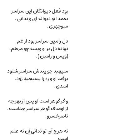
بود فعل دیوانگان این سراسر
بعمدا تو دیوانه ای و ندانی .
منوچهری .
دل رامین سراسر بود از غم
نهاده دل بر او ویسه چو مرهم .
(ویس و رامین ).
سپهبد چو پندش سراسر شنود
برفت او و ره را بسیجید زود.
اسدی .
و گر گوهر است او پس از بهر چه
از اوصاف گوهر سراسر جداست .
ناصرخسرو.
نه هرچ آن تو ندانی آن نه علم
است