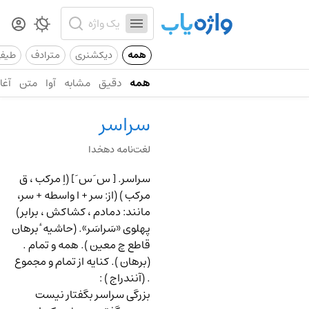
همه
دیکشنری
مترادف
طیف
همه
دقیق
مشابه
آوا
متن
آغاز
سراسر
لغت‌نامه دهخدا
سراسر.
[ س َ س َ ] (اِ مرکب ، ق
مرکب ) (از: سر + ا واسطه + سر،
مانند: دمادم ، کشاکش ، برابر)
پهلوی «سَراسَر». (حاشیه ٔ برهان
قاطع چ معین ). همه و تمام .
(برهان ). کنایه از تمام و مجموع
. (آنندراج )
:
بزرگی سراسر بگفتار نیست