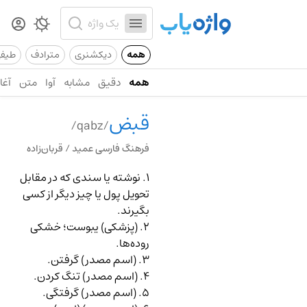
همه
دیکشنری
مترادف
طیف
همه
دقیق
مشابه
آوا
متن
آغاز
قبض
/qabz/
فرهنگ فارسی عمید / قربان‌زاده
۱. نوشته یا سندی که در مقابل
تحویل پول یا چیز دیگر از کسی
بگیرند.
۲. (پزشکی) یبوست؛ خشکی
روده‌ها.
۳. (اسم مصدر) گرفتن.
۴. (اسم مصدر) تنگ کردن.
۵. (اسم مصدر) گرفتگی.