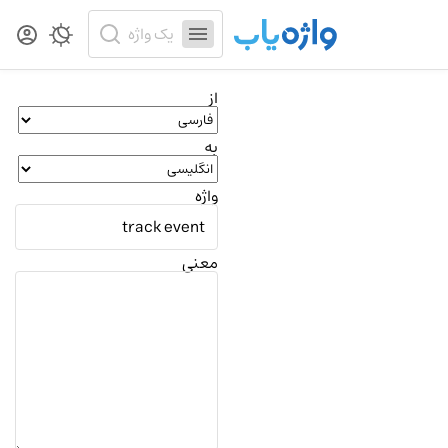
از
به
واژه
معنی