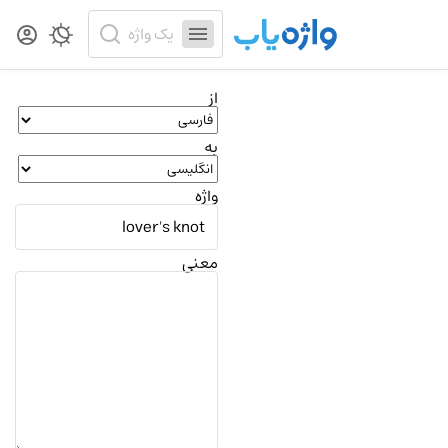
از
به
واژه
معنی