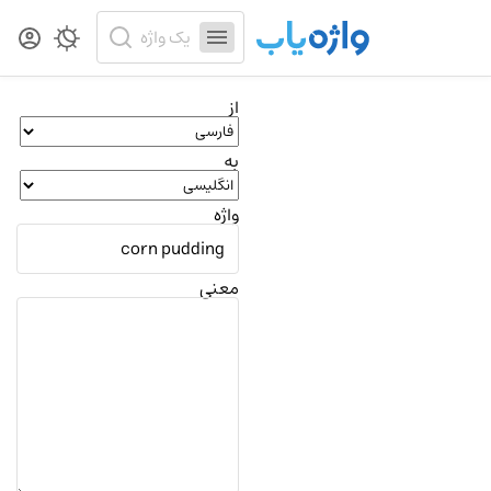
از
به
واژه
معنی