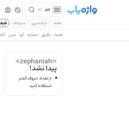
همه
دیکشنری
مترادف
طیف
همه
دقیق
مشابه
آوا
متن
آغاز
«zephaniah»
پیدا نشد!
از تعداد حروف کمتر
استفاده کنید.