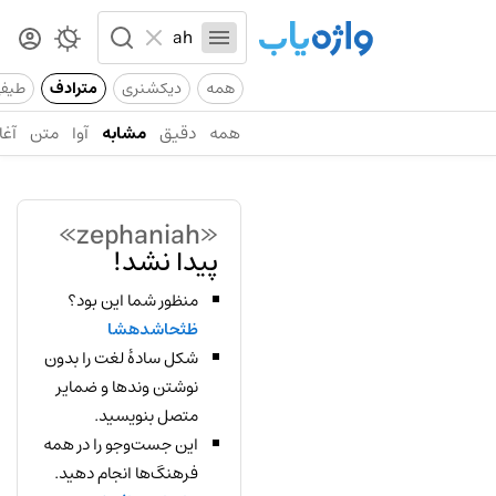
همه
دیکشنری
مترادف
طیف
همه
دقیق
مشابه
آوا
متن
آغا
«zephaniah»
پیدا نشد!
منظور شما این بود؟
ظثحاشدهشا
شکل سادهٔ لغت را بدون
نوشتن وندها و ضمایر
متصل بنویسید.
این جست‌وجو را در همه
فرهنگ‌ها انجام دهید.