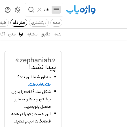
همه
دیکشنری
مترادف
طیف
همه
دقیق
مشابه
آوا
متن
آغاز
«zephaniah»
پیدا نشد!
منظور شما این بود؟
ظثحاشدهشا
شکل سادهٔ لغت را بدون
نوشتن وندها و ضمایر
متصل بنویسید.
این جست‌وجو را در همه
فرهنگ‌ها انجام دهید.