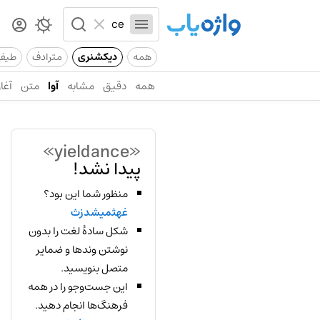
همه
دیکشنری
مترادف
طیف
همه
دقیق
مشابه
آوا
متن
آغاز
«yieldance»
پیدا نشد!
منظور شما این بود؟
غهثمیشدزث
شکل سادهٔ لغت را بدون
نوشتن وندها و ضمایر
متصل بنویسید.
این جست‌وجو را در همه
فرهنگ‌ها انجام دهید.