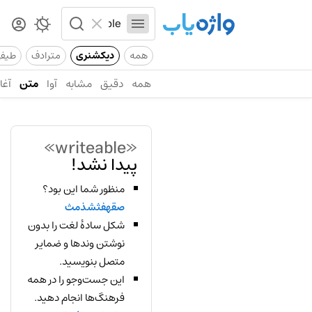
همه
دیکشنری
مترادف
طیف
همه
دقیق
مشابه
آوا
متن
آغاز
«writeable»
پیدا نشد!
منظور شما این بود؟
صقهفثشذمث
شکل سادهٔ لغت را بدون
نوشتن وندها و ضمایر
متصل بنویسید.
این جست‌وجو را در همه
فرهنگ‌ها انجام دهید.