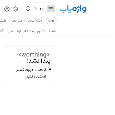
همه
دیکشنری
مترادف
طیف
همه
دقیق
مشابه
آوا
متن
آغاز
«worthing»
پیدا نشد!
از تعداد حروف کمتر
استفاده کنید.