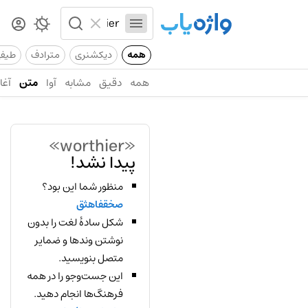
همه
دیکشنری
مترادف
طیف
همه
دقیق
مشابه
آوا
متن
آغاز
«worthier»
پیدا نشد!
منظور شما این بود؟
صخقفاهثق
شکل سادهٔ لغت را بدون
نوشتن وندها و ضمایر
متصل بنویسید.
این جست‌وجو را در همه
فرهنگ‌ها انجام دهید.