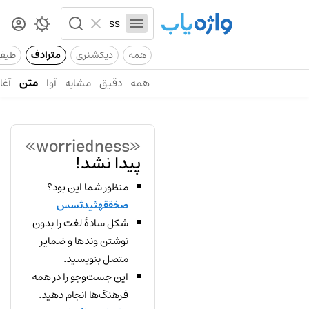
همه
دیکشنری
مترادف
طیف
همه
دقیق
مشابه
آوا
متن
آغاز
«worriedness»
پیدا نشد!
منظور شما این بود؟
صخققهثیدثسس
شکل سادهٔ لغت را بدون
نوشتن وندها و ضمایر
متصل بنویسید.
این جست‌وجو را در همه
فرهنگ‌ها انجام دهید.