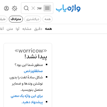
همه
دیکشنری
مترادف
طیف
همه
دقیق
مشابه
آوا
متن
آغاز
«worricow»
پیدا نشد!
منظور شما این بود؟
صخققهزخص
شکل سادهٔ لغت را بدون
نوشتن وندها و ضمایر
متصل بنویسید.
برای این واژه یک معنی
پیشنهاد دهید.