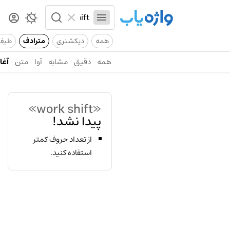
همه
دیکشنری
مترادف
طیف
همه
دقیق
مشابه
آوا
متن
آغاز
«work shift»
پیدا نشد!
از تعداد حروف کمتر
استفاده کنید.