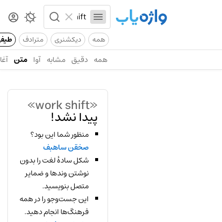
همه
دیکشنری
مترادف
طیف
همه
دقیق
مشابه
آوا
متن
آغاز
«work shift»
پیدا نشد!
منظور شما این بود؟
صخقن ساهبف
شکل سادهٔ لغت را بدون
نوشتن وندها و ضمایر
متصل بنویسید.
این جست‌وجو را در همه
فرهنگ‌ها انجام دهید.