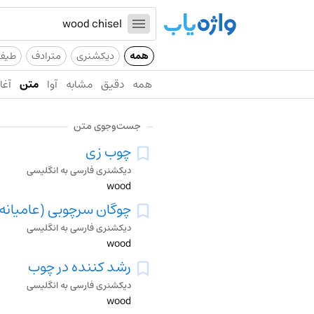
همه
دیکشنری
مترادف
طیف
همه
دقیق
مشابه
آوا
متن
آغاز
جست‌وجوی متن
چوب زی
دیکشنری فارسی به انگلیسی
wood
چوگان سرچوبی (عامیانه
دیکشنری فارسی به انگلیسی
wood
رشد کننده در چوب
دیکشنری فارسی به انگلیسی
wood