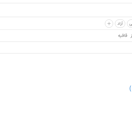
+
ی
آزاد
قافیه
)