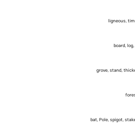
ligneous, ti
board, log
grove, stand, thick
fores
bat, Pole, spigot, stak