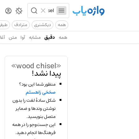
همه
دیکشنری
مترادف
طیف
همه
دقیق
مشابه
آوا
متن
آغاز
«wood chisel»
پیدا نشد!
منظور شما این بود؟
صخخی زاهسثم
شکل سادهٔ لغت را بدون
نوشتن وندها و ضمایر
متصل بنویسید.
این جست‌وجو را در همه
فرهنگ‌ها انجام دهید.