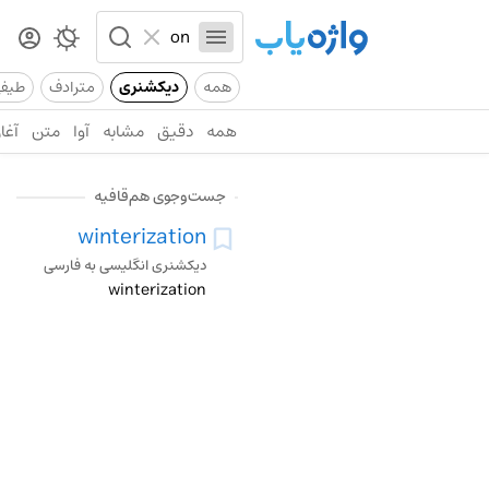
همه
دیکشنری
مترادف
طیف
همه
دقیق
مشابه
آوا
متن
آغاز
جست‌وجوی هم‌قافیه
winterization
دیکشنری انگلیسی به فارسی
winterization