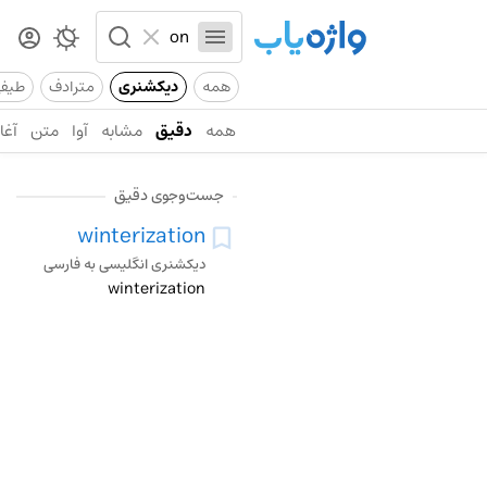
همه
دیکشنری
مترادف
طیف
همه
دقیق
مشابه
آوا
متن
آغاز
جست‌وجوی دقیق
winterization
دیکشنری انگلیسی به فارسی
winterization