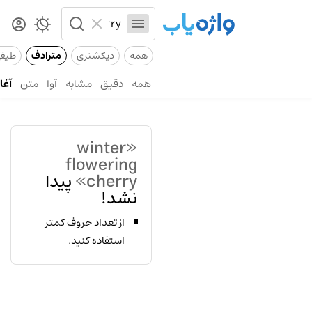
همه
دیکشنری
مترادف
طیف
همه
دقیق
مشابه
آوا
متن
آغاز
«winter
flowering
cherry»
پیدا
نشد!
از تعداد حروف کمتر
استفاده کنید.