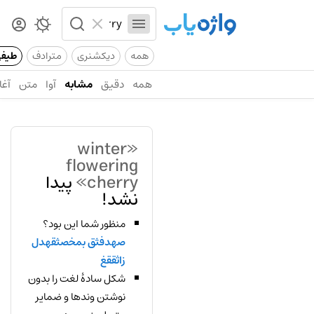
همه
دیکشنری
مترادف
طیف
همه
دقیق
مشابه
آوا
متن
آغا
«winter
flowering
cherry»
پیدا
نشد!
منظور شما این بود؟
صهدفثق بمخصثقهدل
زاثققغ
شکل سادهٔ لغت را بدون
نوشتن وندها و ضمایر