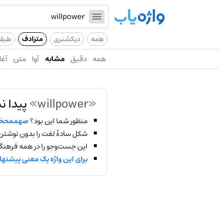
همه
دیکشنری
مترادف
طیف
همه
دقیق
مشابه
آوا
متن
آغا
«willpower»
پیدا ن
منظور شما این بود؟
صهممحخ
شکل سادهٔ لغت را بدون نوشتن
این جست‌وجو را در همه فرهنگ‌
برای این واژه یک معنی پیشنها