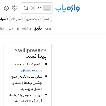
همه
دیکشنری
مترادف
طیف
همه
دقیق
مشابه
آوا
متن
آغاز
«willpower»
پیدا نشد!
منظور شما این بود؟
صهممحخصثق
شکل سادهٔ لغت را بدون
نوشتن وندها و ضمایر
متصل بنویسید.
این جست‌وجو را در همه
فرهنگ‌ها انجام دهید.