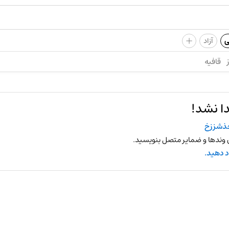
+
ی
آزاد
قافیه
ا نشد!
ذشززخ
 وندها و ضمایر متصل بنویسید.
د دهید.