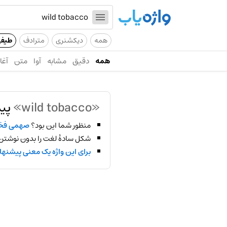
همه
دیکشنری
مترادف
طیف
همه
دقیق
مشابه
آوا
متن
آغاز
«wild tobacco»
پید
منظور شما این بود؟
صهمی فخ
شکل سادهٔ لغت را بدون نوشتن
برای این واژه یک معنی پیشنها