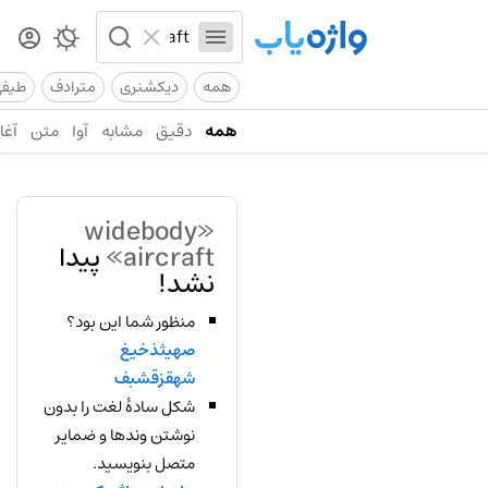
همه
دیکشنری
مترادف
طیف
همه
دقیق
مشابه
آوا
متن
آغاز
«widebody
aircraft»
پیدا
نشد!
منظور شما این بود؟
صهیثذخیغ
شهقزقشبف
شکل سادهٔ لغت را بدون
نوشتن وندها و ضمایر
متصل بنویسید.