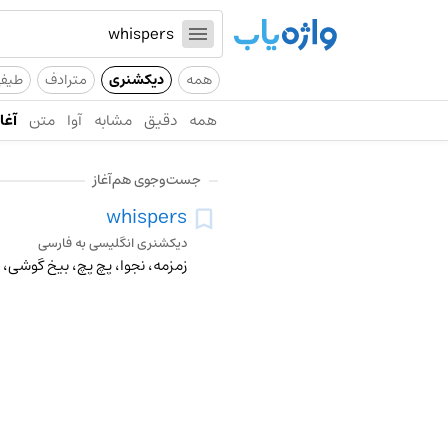
همه
دیکشنری
مترادف
طیف
همه
دقیق
مشابه
آوا
متن
آغاز
جست‌وجوی هم‌آغاز
whispers
دیکشنری انگلیسی به فارسی
زمزمه، نجوا، پچ پچ، بیخ گوشی، 