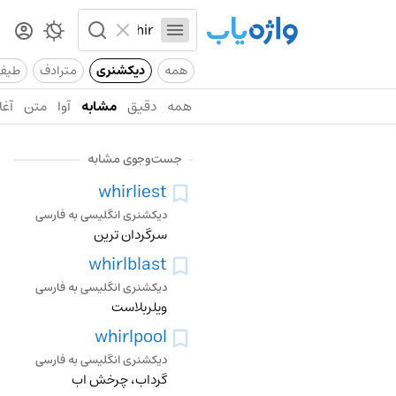
همه
دیکشنری
مترادف
طیف
همه
دقیق
مشابه
آوا
متن
آغا
جست‌وجوی مشابه
whirliest
دیکشنری انگلیسی به فارسی
سرگردان ترین
whirlblast
دیکشنری انگلیسی به فارسی
ویلربلاست
whirlpool
دیکشنری انگلیسی به فارسی
گرداب، چرخش اب