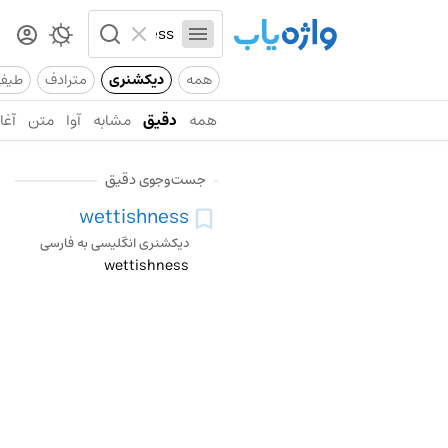
همه
دیکشنری
مترادف
طیف
همه
دقیق
مشابه
آوا
متن
آغاز
جست‌وجوی دقیق
wettishness
دیکشنری انگلیسی به فارسی
wettishness